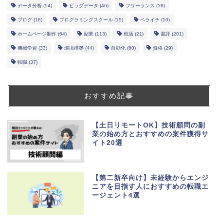
データ分析
(54)
ビッグデータ
(46)
フリーランス
(58)
ブログ
(18)
プログラミングスクール
(15)
ペライチ
(10)
ホームページ制作
(64)
副業
(113)
就活
(21)
書評
(201)
機械学習
(33)
環境構築
(44)
自動化
(60)
資格
(29)
転職
(37)
おすすめ記事
【土日リモートOK】技術顧問の副
業の始め方とおすすめの案件獲得サ
イト20選
【第二新卒向け】未経験からエンジ
ニアを目指す人におすすめの転職エ
ージェント4選