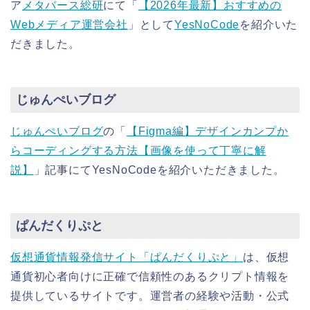
ア
メタバース総研
にて「
【2026年最新】
おすすめの
Webメディア運営会社
」として
YesNoCode
を紹介いた
だきました。
じゅんぺいブログ
じゅんぺいブログ
の「
【Figma編】デザインカンプか
らコーディングする方法【画像を使って丁寧に解
説】
」記事にてYesNoCodeを紹介いただきました。
ぱんだくりぷと
仮想通貨情報発信サイト「ぱんだくりぷと」
は、仮想
通貨初心者向けに正確で信頼性のあるクリプト情報を
提供しているサイトです。運営者の経験や活動・公式