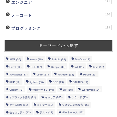
191
エンジニア
120
ノーコード
199
プログラミング
キーワードから探す
AWS
(26)
Azure
(18)
Bubble
(18)
DevOps
(18)
Excel
(10)
GCP
(17)
Google
(33)
IoT
(11)
Java
(13)
JavaScript
(37)
Linux
(17)
Microsoft
(32)
Mobile
(21)
PHP
(16)
Python
(56)
SRE
(19)
STUDIO
(11)
Udemy
(73)
Webデザイン
(40)
Wix
(16)
WordPress
(14)
オブジェクト指向
(11)
キャリア
(185)
クラウド
(43)
ゲーム開発
(12)
コンテナ
(10)
システムの作り方
(15)
セキュリティ
(12)
テスト
(12)
データベース
(47)