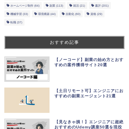
ホームページ制作
(64)
副業
(113)
就活
(21)
書評
(201)
機械学習
(33)
環境構築
(44)
自動化
(60)
資格
(29)
転職
(37)
おすすめ記事
【ノーコード】副業の始め方とおす
すめの案件獲得サイト20選
【土日リモート可】エンジニアにお
すすめの副業エージェント21選
【見なきゃ損！】エンジニアに超絶
おすすめのUdemy講座50選を現役