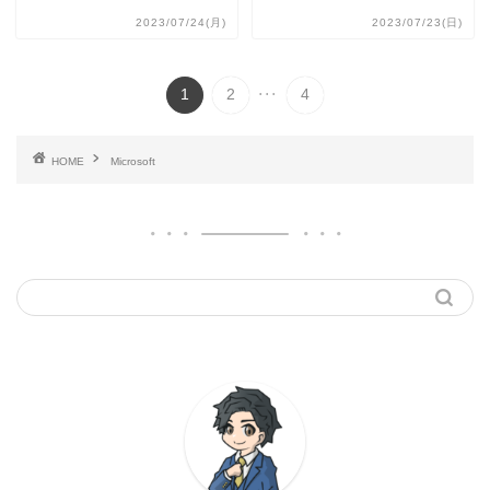
2023/07/24(月)
2023/07/23(日)
...
1
2
4
HOME
Microsoft