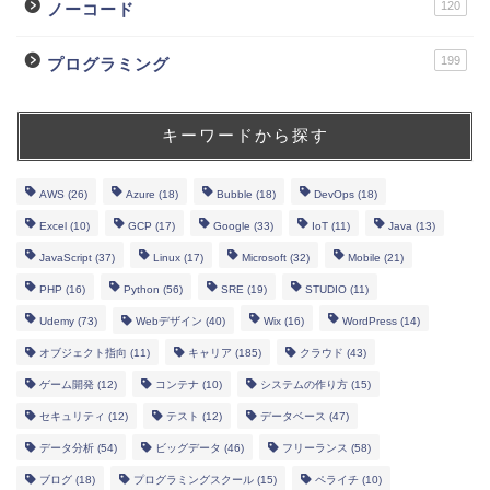
120
ノーコード
199
プログラミング
キーワードから探す
AWS
(26)
Azure
(18)
Bubble
(18)
DevOps
(18)
Excel
(10)
GCP
(17)
Google
(33)
IoT
(11)
Java
(13)
JavaScript
(37)
Linux
(17)
Microsoft
(32)
Mobile
(21)
PHP
(16)
Python
(56)
SRE
(19)
STUDIO
(11)
Udemy
(73)
Webデザイン
(40)
Wix
(16)
WordPress
(14)
オブジェクト指向
(11)
キャリア
(185)
クラウド
(43)
ゲーム開発
(12)
コンテナ
(10)
システムの作り方
(15)
セキュリティ
(12)
テスト
(12)
データベース
(47)
データ分析
(54)
ビッグデータ
(46)
フリーランス
(58)
ブログ
(18)
プログラミングスクール
(15)
ペライチ
(10)