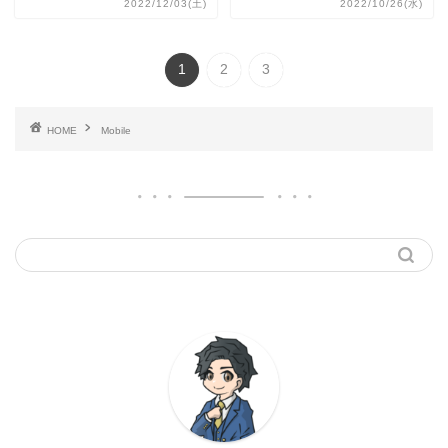
2022/12/03(土)
2022/10/26(水)
1
2
3
HOME
Mobile