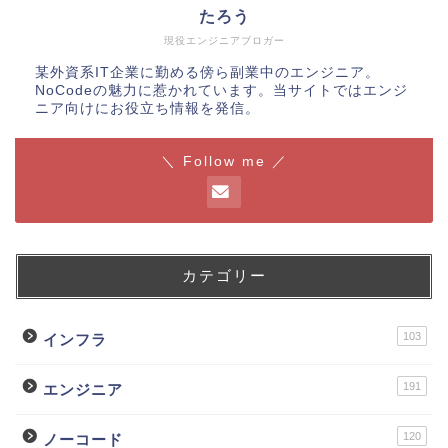
たろう
現役エンジニアブロガー
某外資系IT企業に勤める傍ら副業中のエンジニア。
NoCodeの魅力に惹かれています。当サイトではエンジ
ニア向けにお役立ち情報を発信。
＼ Follow me ／
カテゴリー
103
インフラ
191
エンジニア
120
ノーコード