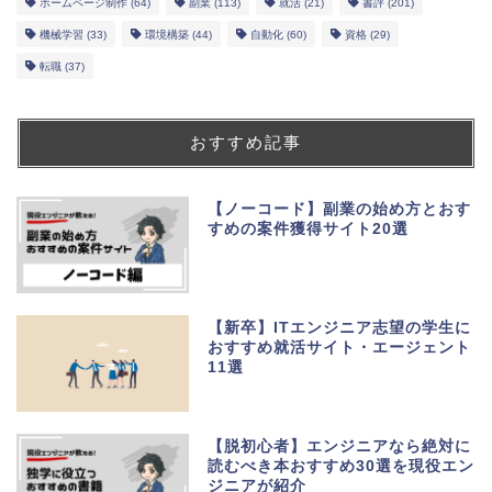
ホームページ制作
(64)
副業
(113)
就活
(21)
書評
(201)
機械学習
(33)
環境構築
(44)
自動化
(60)
資格
(29)
転職
(37)
おすすめ記事
【ノーコード】副業の始め方とおす
すめの案件獲得サイト20選
【新卒】ITエンジニア志望の学生に
おすすめ就活サイト・エージェント
11選
【脱初心者】エンジニアなら絶対に
読むべき本おすすめ30選を現役エン
ジニアが紹介