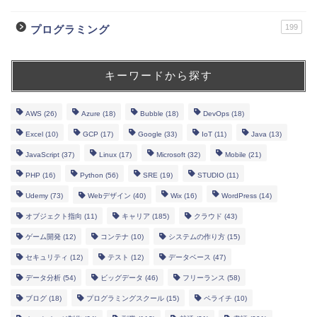
199
プログラミング
キーワードから探す
AWS
(26)
Azure
(18)
Bubble
(18)
DevOps
(18)
Excel
(10)
GCP
(17)
Google
(33)
IoT
(11)
Java
(13)
JavaScript
(37)
Linux
(17)
Microsoft
(32)
Mobile
(21)
PHP
(16)
Python
(56)
SRE
(19)
STUDIO
(11)
Udemy
(73)
Webデザイン
(40)
Wix
(16)
WordPress
(14)
オブジェクト指向
(11)
キャリア
(185)
クラウド
(43)
ゲーム開発
(12)
コンテナ
(10)
システムの作り方
(15)
セキュリティ
(12)
テスト
(12)
データベース
(47)
データ分析
(54)
ビッグデータ
(46)
フリーランス
(58)
ブログ
(18)
プログラミングスクール
(15)
ペライチ
(10)