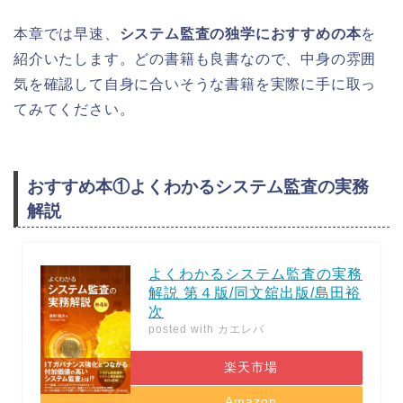
本章では早速、
システム監査の独学におすすめの本
を
紹介いたします。どの書籍も良書なので、中身の雰囲
気を確認して自身に合いそうな書籍を実際に手に取っ
てみてください。
おすすめ本①よくわかるシステム監査の実務
解説
よくわかるシステム監査の実務
解説 第４版/同文舘出版/島田裕
次
posted with
カエレバ
楽天市場
Amazon