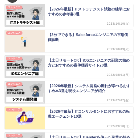
エンジニア
【2026年最新】ITストラテジスト試験の独学にお
すすめの参考書3選
2023/10/10(火)
エンジニア
【3分でできる】Salesforceエンジニアの市場価
値診断
2023/10/03(火)
エンジニア
【土日リモートOK】iOSエンジニアの副業の始め
方とおすすめの案件獲得サイト20選
2022/08/01(月)
エンジニア
【2026年最新】システム開発の流れが学べるおす
すめ本3選を現役エンジニアが紹介
2023/07/07(金)
エンジニア
【2026年最新】ITコンサルタントにおすすめの転
職エージェント10選
2022/09/18(日)
エンジニア
【土日リモートOK】Blenderを使った副業の始め