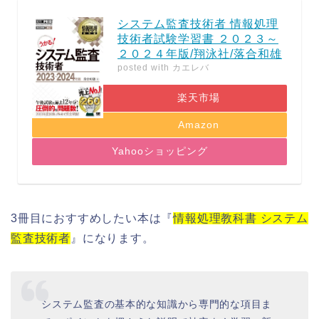
システム監査技術者 情報処理
技術者試験学習書 ２０２３～
２０２４年版/翔泳社/落合和雄
posted with
カエレバ
楽天市場
Amazon
Yahooショッピング
3冊目におすすめしたい本は『
情報処理教科書 システム
監査技術者
』になります。
システム監査の基本的な知識から専門的な項目ま