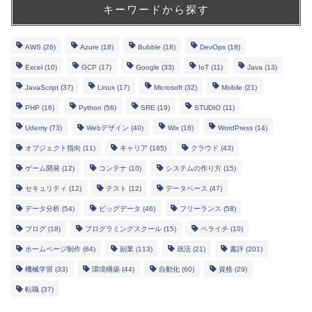
キーワードから探す
AWS
(26)
Azure
(18)
Bubble
(18)
DevOps
(18)
Excel
(10)
GCP
(17)
Google
(33)
IoT
(11)
Java
(13)
JavaScript
(37)
Linux
(17)
Microsoft
(32)
Mobile
(21)
PHP
(16)
Python
(56)
SRE
(19)
STUDIO
(11)
Udemy
(73)
Webデザイン
(40)
Wix
(16)
WordPress
(14)
オブジェクト指向
(11)
キャリア
(185)
クラウド
(43)
ゲーム開発
(12)
コンテナ
(10)
システムの作り方
(15)
セキュリティ
(12)
テスト
(12)
データベース
(47)
データ分析
(54)
ビッグデータ
(46)
フリーランス
(58)
ブログ
(18)
プログラミングスクール
(15)
ペライチ
(10)
ホームページ制作
(64)
副業
(113)
就活
(21)
書評
(201)
機械学習
(33)
環境構築
(44)
自動化
(60)
資格
(29)
転職
(37)