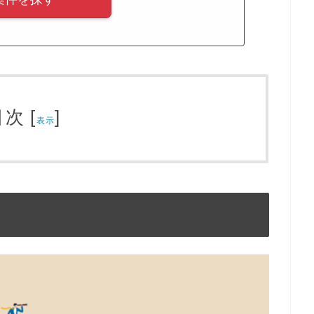
目次
[
]
表示