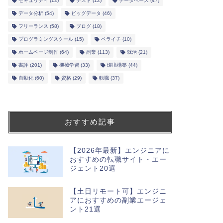
セキュリティ
(12)
テスト
(12)
データベース
(47)
データ分析
(54)
ビッグデータ
(46)
フリーランス
(58)
ブログ
(18)
プログラミングスクール
(15)
ペライチ
(10)
ホームページ制作
(64)
副業
(113)
就活
(21)
書評
(201)
機械学習
(33)
環境構築
(44)
自動化
(60)
資格
(29)
転職
(37)
おすすめ記事
【2026年最新】エンジニアに
おすすめの転職サイト・エー
ジェント20選
【土日リモート可】エンジニ
アにおすすめの副業エージェ
ント21選