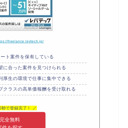
tps://freelance.levtech.jp/
モート案件を保有している
望に合った案件を見つけられる
利厚生の環境で仕事に集中できる
プクラスの高単価報酬を受け取れる
60秒で登録完了！ ／
完全無料
案件を探す