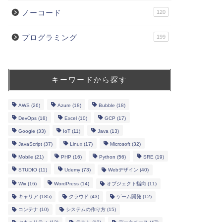
ノーコード
120
プログラミング
199
キーワードから探す
AWS
(26)
Azure
(18)
Bubble
(18)
DevOps
(18)
Excel
(10)
GCP
(17)
Google
(33)
IoT
(11)
Java
(13)
JavaScript
(37)
Linux
(17)
Microsoft
(32)
Mobile
(21)
PHP
(16)
Python
(56)
SRE
(19)
STUDIO
(11)
Udemy
(73)
Webデザイン
(40)
Wix
(16)
WordPress
(14)
オブジェクト指向
(11)
キャリア
(185)
クラウド
(43)
ゲーム開発
(12)
コンテナ
(10)
システムの作り方
(15)