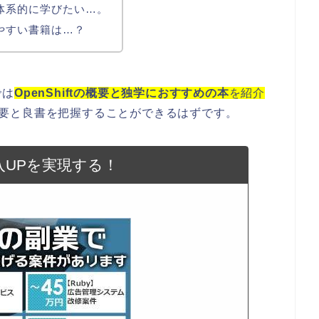
いて体系的に学びたい…。
かりやすい書籍は…？
では
OpenShiftの概要と独学におすすめの本
を紹介
tの概要と良書を把握することができるはずです。
入UPを実現する！