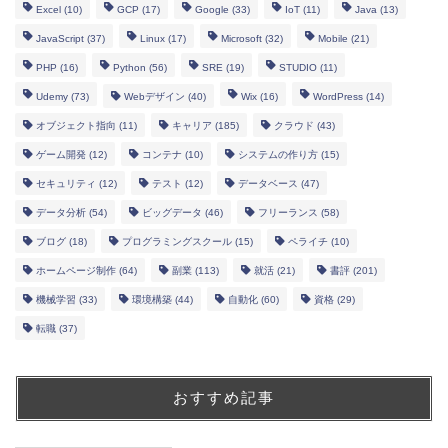
Excel
(10)
GCP
(17)
Google
(33)
IoT
(11)
Java
(13)
JavaScript
(37)
Linux
(17)
Microsoft
(32)
Mobile
(21)
PHP
(16)
Python
(56)
SRE
(19)
STUDIO
(11)
Udemy
(73)
Webデザイン
(40)
Wix
(16)
WordPress
(14)
オブジェクト指向
(11)
キャリア
(185)
クラウド
(43)
ゲーム開発
(12)
コンテナ
(10)
システムの作り方
(15)
セキュリティ
(12)
テスト
(12)
データベース
(47)
データ分析
(54)
ビッグデータ
(46)
フリーランス
(58)
ブログ
(18)
プログラミングスクール
(15)
ペライチ
(10)
ホームページ制作
(64)
副業
(113)
就活
(21)
書評
(201)
機械学習
(33)
環境構築
(44)
自動化
(60)
資格
(29)
転職
(37)
おすすめ記事