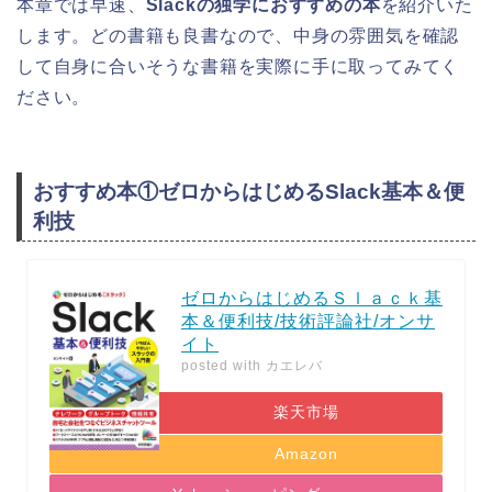
本章では早速、
Slackの独学におすすめの本
を紹介いた
します。どの書籍も良書なので、中身の雰囲気を確認
して自身に合いそうな書籍を実際に手に取ってみてく
ださい。
おすすめ本①ゼロからはじめるSlack基本＆便
利技
ゼロからはじめるＳｌａｃｋ基
本＆便利技/技術評論社/オンサ
イト
posted with
カエレバ
楽天市場
Amazon