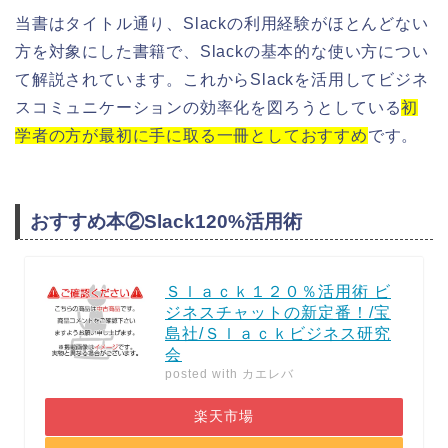
当書はタイトル通り、Slackの利用経験がほとんどない
方を対象にした書籍で、Slackの基本的な使い方につい
て解説されています。これからSlackを活用してビジネ
スコミュニケーションの効率化を図ろうとしている
初
学者の方が最初に手に取る一冊としておすすめ
です。
おすすめ本②Slack120%活用術
Ｓｌａｃｋ１２０％活用術 ビ
ジネスチャットの新定番！/宝
島社/Ｓｌａｃｋビジネス研究
会
posted with
カエレバ
楽天市場