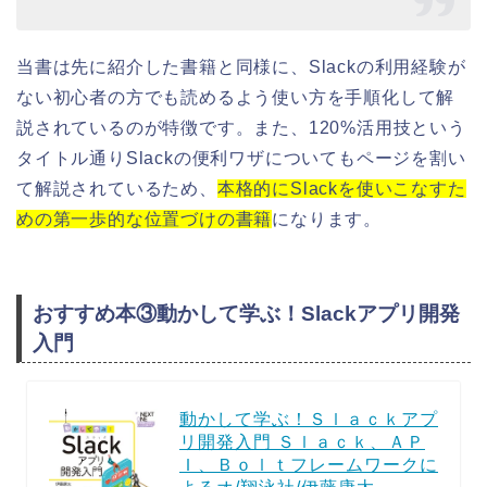
当書は先に紹介した書籍と同様に、Slackの利用経験が
ない初心者の方でも読めるよう使い方を手順化して解
説されているのが特徴です。また、120%活用技という
タイトル通りSlackの便利ワザについてもページを割い
て解説されているため、
本格的にSlackを使いこなすた
めの第一歩的な位置づけの書籍
になります。
おすすめ本③動かして学ぶ！Slackアプリ開発
入門
動かして学ぶ！Ｓｌａｃｋアプ
リ開発入門 Ｓｌａｃｋ、ＡＰ
Ｉ、Ｂｏｌｔフレームワークに