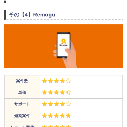
その【4】Remogu
案件数
単価
サポート
短期案件