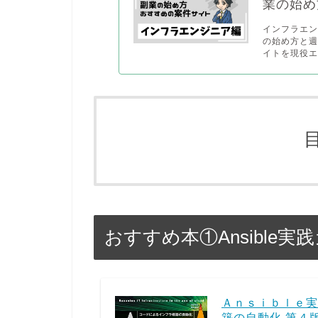
業の始め
インフラエ
の始め方と週
イトを現役エ
おすすめ本①Ansible実
Ａｎｓｉｂｌｅ実
築の自動化 第４