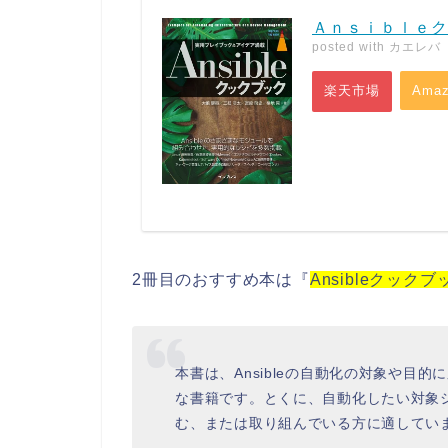
Ａｎｓｉｂｌｅク
posted with
カエレバ
楽天市場
Amaz
2冊目のおすすめ本は『
Ansibleクックブ
本書は、Ansibleの自動化の対象や目
な書籍です。とくに、自動化したい対象
む、または取り組んでいる方に適してい