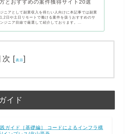
方とおすすめの案件獲得サイト20選
ンジニアとして副業収入を得たい人向けに本記事では副業
1,2日や土日リモートで働ける案件を扱うおすすめのサ
ンジニア目線で厳選して紹介しております。...
目次
[
]
表示
践ガイド
践ガイド［基礎編］ コードによるインフラ構
版/インプレス/北山晋吾