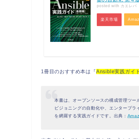
posted with
カエレバ
楽天市場
Amaz
1冊目のおすすめ本は『
Ansible実践ガイ
本書は、オープンソースの構成管理ツールの
ビジョニングの自動化や、エンタープラ
を網羅する実践ガイドです。出典：
Ama