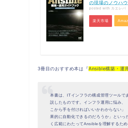
の現場のノウハウ
posted with
カエレバ
楽天市場
Amaz
3冊目のおすすめ本は『
Ansible構築・
本書は、ITインフラの構成管理ツールであ
説したものです。インフラ運用に悩み、「こ
こから手を付ければいいかわからない」「A
果的に自動化できるのだろうか」といっ
く広範にわたってAnsibleを理解する