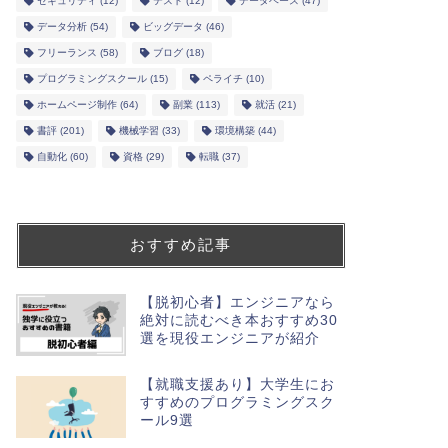
セキュリティ
(12)
テスト
(12)
データベース
(47)
データ分析
(54)
ビッグデータ
(46)
フリーランス
(58)
ブログ
(18)
プログラミングスクール
(15)
ペライチ
(10)
ホームページ制作
(64)
副業
(113)
就活
(21)
書評
(201)
機械学習
(33)
環境構築
(44)
自動化
(60)
資格
(29)
転職
(37)
おすすめ記事
【脱初心者】エンジニアなら
絶対に読むべき本おすすめ30
選を現役エンジニアが紹介
【就職支援あり】大学生にお
すすめのプログラミングスク
ール9選