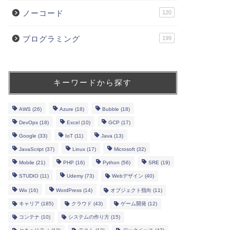
ノーコード
120
プログラミング
199
キーワードから探す
AWS
(26)
Azure
(18)
Bubble
(18)
DevOps
(18)
Excel
(10)
GCP
(17)
Google
(33)
IoT
(11)
Java
(13)
JavaScript
(37)
Linux
(17)
Microsoft
(32)
Mobile
(21)
PHP
(16)
Python
(56)
SRE
(19)
STUDIO
(11)
Udemy
(73)
Webデザイン
(40)
Wix
(16)
WordPress
(14)
オブジェクト指向
(11)
キャリア
(185)
クラウド
(43)
ゲーム開発
(12)
コンテナ
(10)
システムの作り方
(15)