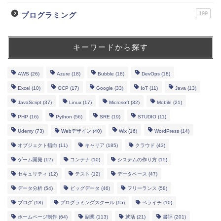
199
プログラミング
キーワードから探す
AWS
(26)
Azure
(18)
Bubble
(18)
DevOps
(18)
Excel
(10)
GCP
(17)
Google
(33)
IoT
(11)
Java
(13)
JavaScript
(37)
Linux
(17)
Microsoft
(32)
Mobile
(21)
PHP
(16)
Python
(56)
SRE
(19)
STUDIO
(11)
Udemy
(73)
Webデザイン
(40)
Wix
(16)
WordPress
(14)
オブジェクト指向
(11)
キャリア
(185)
クラウド
(43)
ゲーム開発
(12)
コンテナ
(10)
システムの作り方
(15)
セキュリティ
(12)
テスト
(12)
データベース
(47)
データ分析
(54)
ビッグデータ
(46)
フリーランス
(58)
ブログ
(18)
プログラミングスクール
(15)
ペライチ
(10)
ホームページ制作
(64)
副業
(113)
就活
(21)
書評
(201)