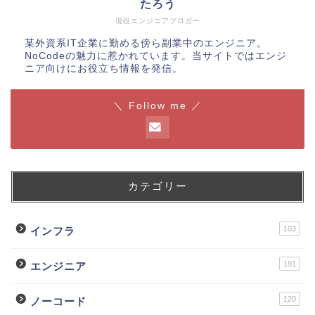
たろう
現役エンジニアブロガー
某外資系IT企業に勤める傍ら副業中のエンジニア。
NoCodeの魅力に惹かれています。当サイトではエンジ
ニア向けにお役立ち情報を発信。
＼ Follow me ／
カテゴリー
103
インフラ
191
エンジニア
120
ノーコード