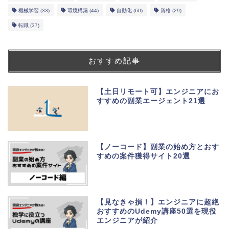
機械学習
(33)
環境構築
(44)
自動化
(60)
資格
(29)
転職
(37)
おすすめ記事
【土日リモート可】エンジニアにお
すすめの副業エージェント21選
【ノーコード】副業の始め方とおす
すめの案件獲得サイト20選
【見なきゃ損！】エンジニアに超絶
おすすめのUdemy講座50選を現役
エンジニアが紹介