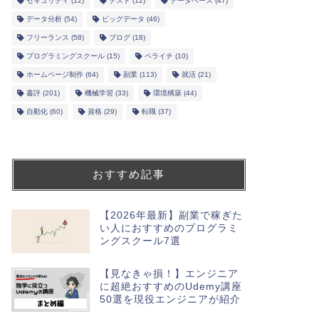
セキュリティ
(12)
テスト
(12)
データベース
(47)
データ分析
(54)
ビッグデータ
(46)
フリーランス
(58)
ブログ
(18)
プログラミングスクール
(15)
ペライチ
(10)
ホームページ制作
(64)
副業
(113)
就活
(21)
書評
(201)
機械学習
(33)
環境構築
(44)
自動化
(60)
資格
(29)
転職
(37)
おすすめ記事
【2026年最新】副業で稼ぎた
い人におすすめのプログラミ
ングスクール7選
【見なきゃ損！】エンジニア
に超絶おすすめのUdemy講座
50選を現役エンジニアが紹介