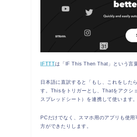
IFTTT
は「
IF This Then That
」という言
日本語に直訳すると「もし、これをした
す。
Thisをトリガーとし、Thatをアクシ
スプレッドシート）を連携して使います
PCだけでなく、スマホ用のアプリも使用
方ができたりします。