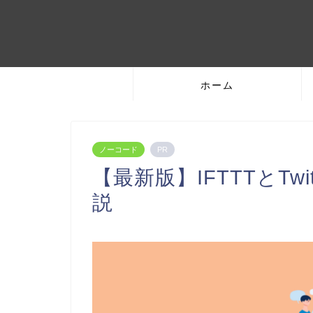
ホーム
ノーコード
PR
【最新版】IFTTTとTw
説