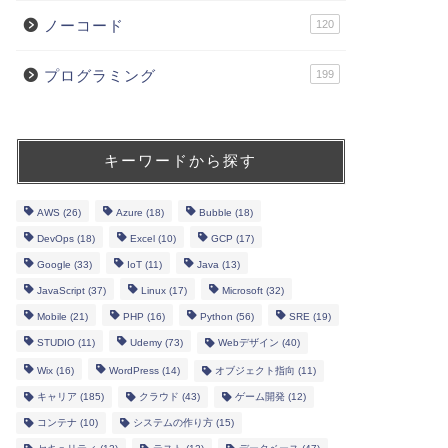
ノーコード
120
プログラミング
199
キーワードから探す
AWS
(26)
Azure
(18)
Bubble
(18)
DevOps
(18)
Excel
(10)
GCP
(17)
Google
(33)
IoT
(11)
Java
(13)
JavaScript
(37)
Linux
(17)
Microsoft
(32)
Mobile
(21)
PHP
(16)
Python
(56)
SRE
(19)
STUDIO
(11)
Udemy
(73)
Webデザイン
(40)
Wix
(16)
WordPress
(14)
オブジェクト指向
(11)
キャリア
(185)
クラウド
(43)
ゲーム開発
(12)
コンテナ
(10)
システムの作り方
(15)