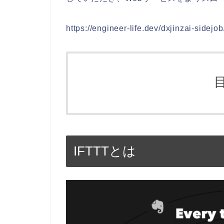
https://engineer-life.dev/dxjinzai-sidejob
IFTTTとは